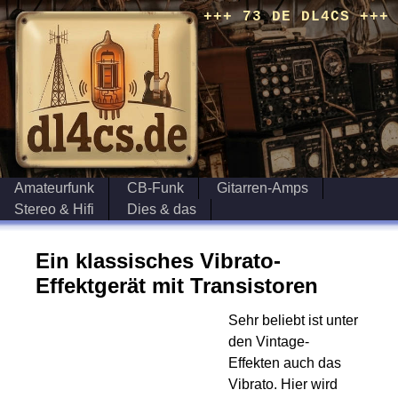
+++ 73 DE DL4CS +++
Amateurfunk
CB-Funk
Gitarren-Amps
Stereo & Hifi
Dies & das
Ein klassisches Vibrato-
Effektgerät mit Transistoren
Sehr beliebt ist unter
den Vintage-
Effekten auch das
Vibrato. Hier wird