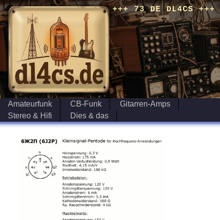
+++ 73 DE DL4CS +++
Amateurfunk
CB-Funk
Gitarren-Amps
Stereo & Hifi
Dies & das